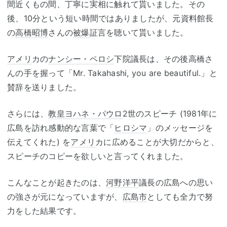
間近くもの間、丁寧に実相に触れて貰いました。その
後、
10
分という短い時間ではありましたが、元資料館長
の
高橋昭博
さんの
被爆
証言を聴いて貰いました。
アメリ
カの
ナンシー・ペロシ
下院議長は、その後高橋さ
んの手を握って「
Mr. Takahashi, you are beautiful.
」と
賛辞を送りました。
さらには、
教皇
ヨハネ・パウロ
2
世のスピーチ
(1981
年に
広島を訪れ感動的な言葉で「
ヒロシマ
」のメッセージを
伝えてくれた
)
を
アメリ
カに広めることが大切だからと、
スピーチのコピーを欲しいと言ってくれました。
こんなことが起きたのは、
河野洋平
議長の広島への思い
の強さが元になっていますが、
広島市
としても全力で努
力をした結果です。