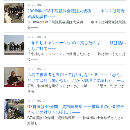
2023-06-05
2008年のG8下院議長会議は大成功 ――ホストは河野
衆議院議長――
2008年のG8下院議長会議は大成功 ――ホストは河野衆議院議
長―― …
2023-06-04
「念押しキャンペーン」の目指したのは ――鉄は熱い
うちに打て――
「念押しキャンペーン」の目指したのは ――鉄は熱いうちに打
て――…
2023-05-30
広島で被爆者を裏切ってはいけない (8) ――「思う」
だけでは何も動かない。だから総理に要請した。―…
広島で被爆者を裏切ってはいけない (8) ――「思う」だけでは
何も…
2023-05-20
G7首脳は40分間、資料館視察 ――被爆者の小倉桂子
さんとの対話も10分以上――
G7首脳は40分間、資料館視察 ――被爆者の小倉桂子さんとの
対話も…