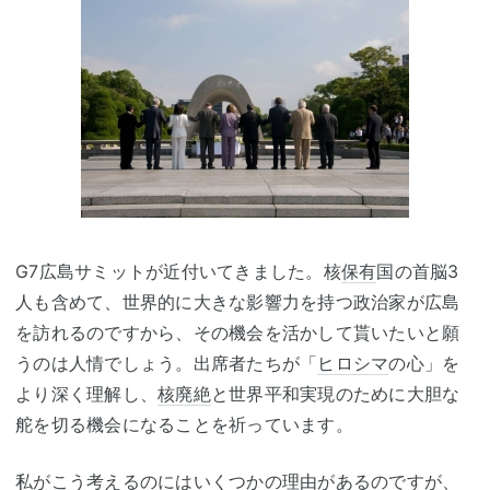
G7広島サミットが近付いてきました。核
保有
国の首脳
3
人も含めて、世界的に大きな影響力を持つ政治家が広島
を訪れるのですから、その機会を活かして貰いたいと願
うのは人情でしょう。出席者たちが「
ヒロシマ
の心」を
より深く理解し、
核廃絶
と世界平和実現のために大胆な
舵を切る機会になることを祈っています。
私がこう考えるのにはいくつかの理由があるのですが、