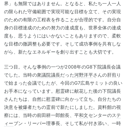
界」も無限ではありません。となると、私たち一人一人
の限られた守備範囲で実現可能な目標を立て、その実現
のための有限の工程表を作ることが合理的です。自分自
身の目標達成のための努力の達成度も、世界全体の達成
度も、思うようにはいかないこともありますので、柔軟
な目標の微調整も必要です。そして成功事例を共有しな
がら、新たなエネルギーを創り出すことも大切です。
三つ目。そんな事例の一つが
2008
年の
G8
下院議長会議
でした。当時の
衆議院議長
だった
河野洋平
さんの肝煎り
で始まった会議でしたが、今回の
G7
広島サミットの良い
お手本になっています。慰霊碑に献花した後の下院議長
さんたちは、自然に慰霊碑に向かって立ち、自分たちの
決意を
被爆
者たちの霊前で新たにしました。資料館の視
察には、当時の前田耕一郎館長、平
和文
センターのス
テ
ィー
ブン・リーパー理事長、そして私が付き添い、一時