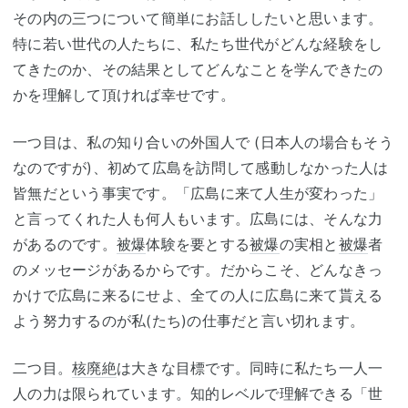
その内の三つについて簡単にお話ししたいと思います。
特に若い世代の人たちに、私たち世代がどんな経験をし
てきたのか、その結果としてどんなことを学んできたの
かを理解して頂ければ幸せです。
一つ目は、私の知り合いの外国人で
(
日本人の場合もそう
なのですが
)
、初めて広島を訪問して感動しなかった人は
皆無だという事実です。「広島に来て人生が変わった」
と言ってくれた人も何人もいます。広島には、そんな力
があるのです。
被爆
体験を要とする
被爆
の実相と
被爆
者
のメッセージがあるからです。だからこそ、どんなきっ
かけで広島に来るにせよ、全ての人に広島に来て貰える
よう努力するのが私
(
たち
)
の仕事だと言い切れます。
二つ目。
核廃絶
は大きな目標です。同時に私たち一人一
人の力は限られています。知的レベルで理解できる「世