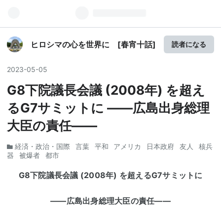
ヒロシマの心を世界に [春宵十話]
読者になる
2023
-
05
-
05
G8下院議長会議 (2008年) を超え
るG7サミットに ――広島出身総理
大臣の責任――
経済・政治・国際
言葉
平和
アメリカ
日本政府
友人
核兵
器
被爆者
都市
G8
下院議長会議
(2008
年
)
を超える
G7
サミットに
――広島出身総理大臣の責任――